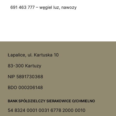
691 463 777 – węgiel luz, nawozy
Łapalice, ul. Kartuska 10
83-300 Kartuzy
NIP 5891730368
BDO 000206148
BANK SPÓŁDZIELCZY SIERAKOWICE O/CHMIELNO
54 8324 0001 0031 6778 2000 0010